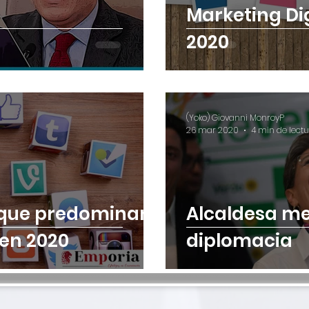
Marketing Digi
2020
(Yoko) Giovanni MonroyP
26 mar 2020
4 min de lect
 que predominan
Alcaldesa me
 en 2020
diplomacia