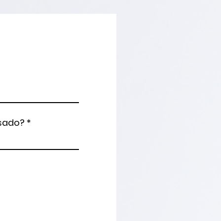
esado?