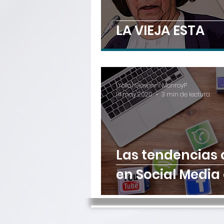
LA VIEJA ESTA
(Yoko) Giovanni MonroyP
14 may 2020
3 min de lectura
Las tendencias
en Social Media