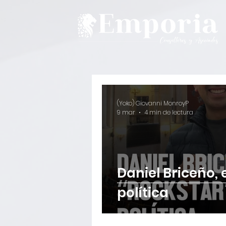
(Yoko) Giovanni MonroyP
9 mar
4 min de lectura
Daniel Briceño, e
política