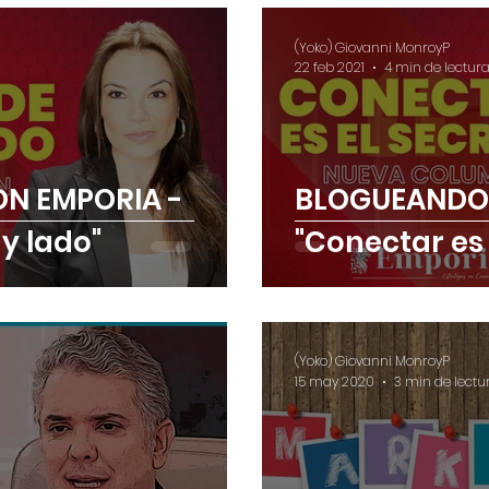
(Yoko) Giovanni MonroyP
22 feb 2021
4 min de lectur
N EMPORIA -
BLOGUEANDO 
 y lado"
"Conectar es 
(Yoko) Giovanni MonroyP
15 may 2020
3 min de lectu