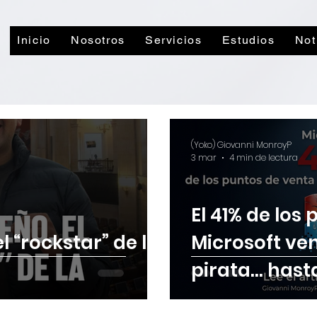
Inicio
Nosotros
Servicios
Estudios
Not
(Yoko) Giovanni MonroyP
3 mar
4 min de lectura
El 41% de los
l “rockstar” de la
Microsoft ve
pirata... ha
incógnito lo 