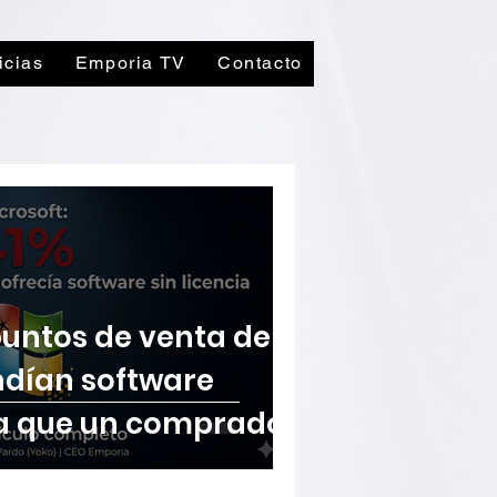
icias
Emporia TV
Contacto
 puntos de venta de
ndían software
sta que un comprador
reveló.