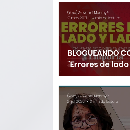
(Yoko) Giovanni MonroyP
21 may 2021
4 min de lectura
BLOGUEANDO CO
"Errores de lado
(Yoko) Giovanni MonroyP
21 jul 2020
3 min de lectura