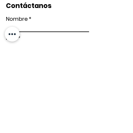
Contáctanos
Nombre
País
Email
Teléfono
Prefijo
¿En qué estás interesado?
Acepto los términos y
condiciones