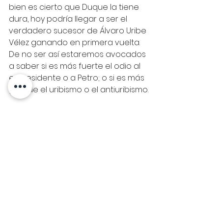
bien es cierto que Duque la tiene 
dura, hoy podría llegar a ser el 
verdadero sucesor de Álvaro Uribe 
Vélez ganando en primera vuelta. 
De no ser así estaremos avocados 
a saber si es más fuerte el odio al 
expresidente o a Petro; o si es más 
grande el uribismo o el antiuribismo.
Giovanni MonroyPardo – CEO 
MasCreativo
Si quiere ser asesorado 
directamente por nuestra 
agencia, contáctenos a través de
Whatsapp: 
+57 310 263 12 30