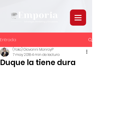
Entrada
(Yoko) Giovanni MonroyP
7 may 2018
4 min de lectura
Duque la tiene dura