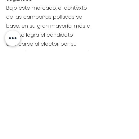
Bajo este mercado, el contexto
de las campañas políticas se
basa, en su gran mayoría, más a
cuánto logra el candidato
acercarse al elector por su
antipatía con un enemigo común
y su entorno, que con un
programa de gobierno en
particular.
Entonces, ¿por qué decir que el
voto se parece al orgasmo?
Porque candidato puede ser
cualquiera, pero para el caso de
las elecciones a cargos